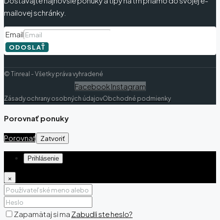
Dostávajte najnovšie ponuky a tipy na trh priamo do svojej e-
mailovej schránky.
Email
ODOSLAŤ
© Tinreal - Všetky práva vyhradené
Facebook
Instagram
Zásady ochrany osobných údajov
Obchodné podmienky
Porovnať ponuky
Porovnať
Zatvoriť
Prihlásenie
×
Zapamätaj si ma
Zabudli ste heslo?