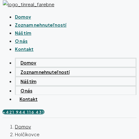
Domov
Zoznam nehnuteľností
Náš tím
O nás
Kontakt
Domov
Zoznam nehnuteľností
Náš tím
O nás
Kontakt
+421 944 116 431
Domov
Holčíkovce