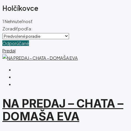
Holčíkovce
1 Nehnuteľnosť
Zoradiť podľa:
Odporúčané
Predaj
NA PREDAJ – CHATA –
DOMAŠA EVA