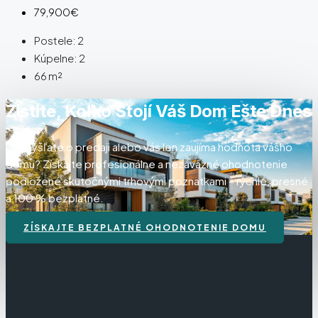
79,900€
Postele:
2
Kúpelne:
2
66
m²
Zistite, Koľko Stojí Váš Dom Ešte Dnes
Premýšľate o predaji alebo vás len zaujíma hodnota vášho
domu? Získajte profesionálne a nezáväzné ohodnotenie
podložené skutočnými trhovými poznatkami – rýchle, presné
a 100 % bezplatné.
ZÍSKAJTE BEZPLATNÉ OHODNOTENIE DOMU