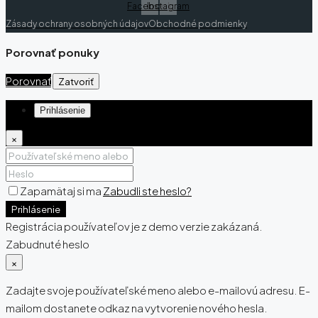
Facebook
Instagram
Zásady ochrany osobných údajov
Obchodné podmienky
Porovnať ponuky
Porovnať
Zatvoriť
Prihlásenie
×
Zapamätaj si ma
Zabudli ste heslo?
Prihlásenie
Registrácia používateľov je z demo verzie zakázaná.
Zabudnuté heslo
×
Zadajte svoje používateľské meno alebo e-mailovú adresu. E-
mailom dostanete odkaz na vytvorenie nového hesla.