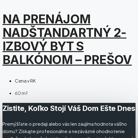
NA PRENÁJOM
NADŠTANDARTNÝ 2-
IZBOVÝ BYT S
BALKÓNOM – PREŠOV
Cena v RK
60
m²
Zistite, Koľko Stojí Váš Dom Ešte Dnes
Premýšľate o predaji alebo vás len zaujíma hodnota vášho
domu? Získajte profesionálne a nezáväzné ohodnotenie