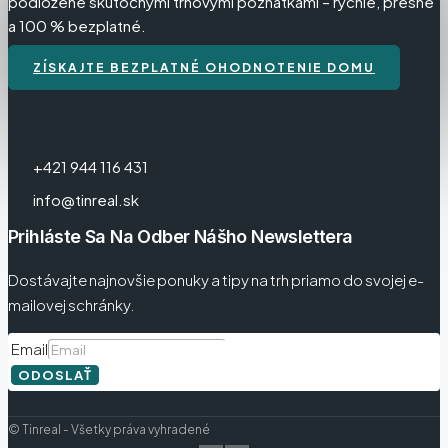
podložené skutočnými trhovými poznatkami – rýchle, presné
a 100 % bezplatné.
ZÍSKAJTE BEZPLATNÉ OHODNOTENIE DOMU
+421 944 116 431
info@tinreal.sk
Prihláste Sa Na Odber Nášho Newslettera
Dostávajte najnovšie ponuky a tipy na trh priamo do svojej e-
mailovej schránky.
Email
ODOSLAŤ
© Tinreal - Všetky práva vyhradené