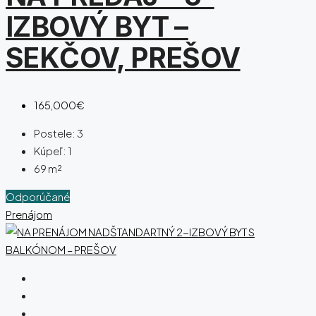
IZBOVÝ BYT –
SEKČOV, PREŠOV
165,000€
Postele:
3
Kúpeľ:
1
69
m²
Odporúčané
Prenájom