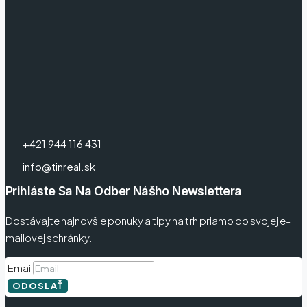
+421 944 116 431
info@tinreal.sk
Prihláste Sa Na Odber Nášho Newslettera
Dostávajte najnovšie ponuky a tipy na trh priamo do svojej e-
mailovej schránky.
Email
ODOSLAŤ