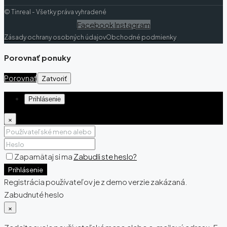
© Tinreal - Všetky práva vyhradené
Facebook
Instagram
Zásady ochrany osobných údajov
Obchodné podmienky
Porovnať ponuky
Porovnať
Zatvoriť
Prihlásenie
×
Zapamätaj si ma
Zabudli ste heslo?
Prihlásenie
Registrácia používateľov je z demo verzie zakázaná.
Zabudnuté heslo
×