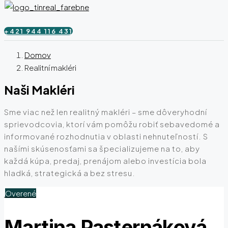
+421 944 116 431
Domov
Realitní makléri
Naši Makléri
Sme viac než len realitný makléri – sme dôveryhodní
sprievodcovia, ktorí vám pomôžu robiť sebavedomé a
informované rozhodnutia v oblasti nehnuteľností. S
našími skúsenosťami sa špecializujeme na to, aby
každá kúpa, predaj, prenájom alebo investícia bola
hladká, strategická a bez stresu.
Overené
Martina Pasternáková