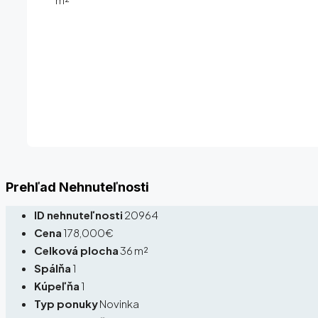
Prehľad Nehnuteľnosti
ID nehnuteľnosti
20964
Cena
178,000€
Celková plocha
36 m²
Spálňa
1
Kúpeľňa
1
Typ ponuky
Novinka