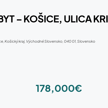
BYT – KOŠICE, ULICA KR
šice, Košický kraj, Východné Slovensko, 040 01, Slovensko
178,000€