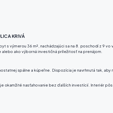
LICA KRIVÁ
t s výmerou 36 m², nachádzajúci sa na 8. poschodí z 9 vo vyhľ
e alebo ako výborná investičná príležitosť na prenájom.
statnej spálne a kúpeľne. Dispozícia je navrhnutá tak, aby
okamžité nasťahovanie bez ďalších investícií. Interiér pôs