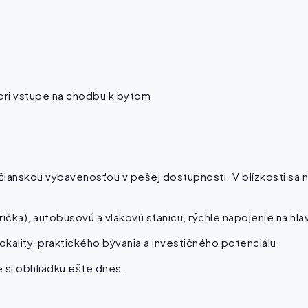
 pri vstupe na chodbu k bytom
čianskou vybavenosťou v pešej dostupnosti. V blízkosti sa 
čka), autobusovú a vlakovú stanicu, rýchle napojenie na hla
kality, praktického bývania a investičného potenciálu.
 si obhliadku ešte dnes.