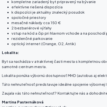
kompletne zariadený byt pripravený na bývanie
efektívne riešená dispozícia
k dispozícii je aktuálny znalecký posudok
spoločné priestory
mesačné náklady cca 150 €
2 bezbariérové výťahy
vstup na kód a čip pri hlavnom vchode a na poschodí
rezidenčné parkovanie
optický internet (Orange, O2, Antik)
Lokalita:
Byt sa nachádza v atraktívnej časti mesta s kompletnou ob
samotné centrum mesta.
Lokalita ponúka výbornú dostupnosť MHD (autobus aj elektri
Táto nehnuteľnosť predstavuje ideálne spojenie výbornej lo
Zaujala vás táto nehnuteľnosť? Kontaktujte nás a dohodnite
Martina Pasternáková