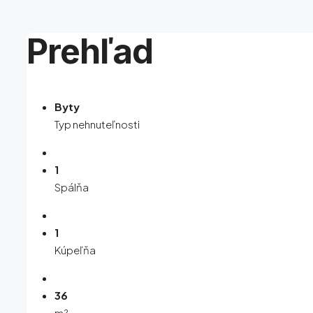
Prehľad
Byty
Typ nehnuteľnosti
1
Spálňa
1
Kúpeľňa
36
m²