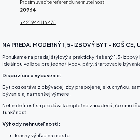
Prosím uveďte referenciu nehnuteľnosti
20964
+421 944 116 431
NA PREDAJ MODERNÝ 1,5-IZBOVÝ BYT – KOŠICE, U
Ponúkame na predaj štýlový a prakticky riešený 1,5-izbový by
ideálnou voľbou pre jednotlivcov, páry, štartovacie bývani
Dispozícia a vybavenie:
Byt pozostáva z obývacej izby prepojenej s kuchyňou, samo
bývanie aj na menšej výmere.
Nehnuteľnosť sa predáva kompletne zariadená, čo umožňuje 
funkčnosť.
Výhody nehnuteľnosti:
krásny výhľad na mesto