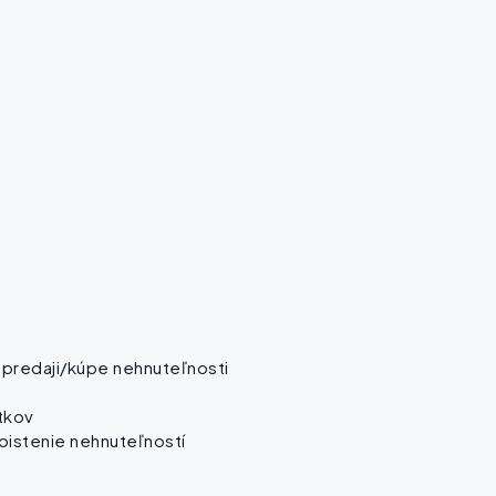
o predaji/kúpe nehnuteľnosti
tkov
oistenie nehnuteľností