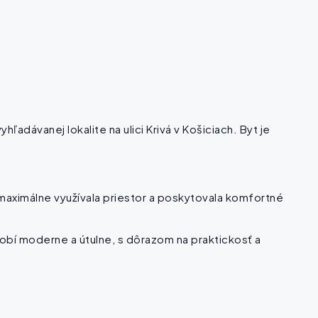
adávanej lokalite na ulici Krivá v Košiciach. Byt je
 maximálne využívala priestor a poskytovala komfortné
obí moderne a útulne, s dôrazom na praktickosť a