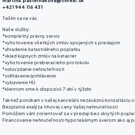
martina.pasternakova@tinreal.sk
+421 944 116 431
Teším sa na vás.
Naše služby:
*kompletný právny servis
*vyhotovenie všetkých zmlúv spojených s predajom
*uhradenie katastrálneho poplatku
*vklad kúpnych zmlúv na kataster
*vyhotovenie preberacieho protokolu
*odovzdanie nehnuteľnosti
*odhlásenie/prihlásenie
*vybavenie HÚ
*klientom sme k dispozícii 7 dní v týždni
Taktiež ponúkam v našej kancelárii nezáväznú konzultáciu 
Bezplatná analýza trhovej ceny Vašej nehnuteľnosti
Pomôžem vám zorientovať sa v predaji bez skrytých popla
Financovanie nehnuteľnosti hypotekárnym úverom ako aj p