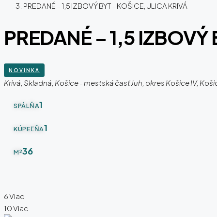
PREDANÉ – 1,5 IZBOVÝ BYT – KOŠICE, ULICA KRIVÁ
PREDANÉ – 1,5 IZBOVÝ 
NOVINKA
Krivá, Skladná, Košice - mestská časť Juh, okres Košice IV, Ko
1
SPÁLŇA
1
KÚPEĽŇA
36
M²
6 Viac
10 Viac