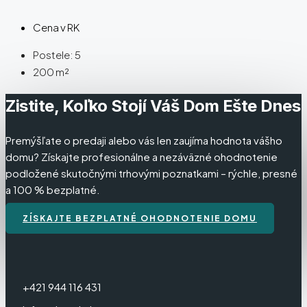
Cena v RK
Postele:
5
200
m²
Zistite, Koľko Stojí Váš Dom Ešte Dnes
Premýšľate o predaji alebo vás len zaujíma hodnota vášho
domu? Získajte profesionálne a nezáväzné ohodnotenie
podložené skutočnými trhovými poznatkami – rýchle, presné
a 100 % bezplatné.
ZÍSKAJTE BEZPLATNÉ OHODNOTENIE DOMU
+421 944 116 431