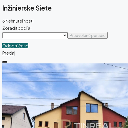
Inžinierske Siete
6 Nehnuteľnosti
Zoradiť podľa:
Predvolené poradie
Odporúčané
Predaj