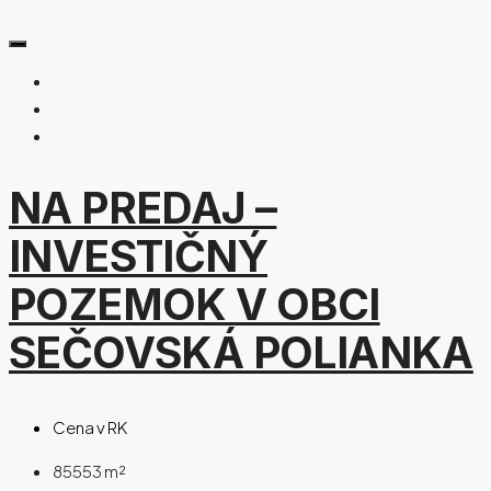
NA PREDAJ –
INVESTIČNÝ
POZEMOK V OBCI
SEČOVSKÁ POLIANKA
Cena v RK
85553
m²