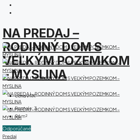
NA PREDAJ –
RODINNÝ DOM S
VEĽKÝM POZEMKOM
– MYSLINA
cena v RK
Postele:
3
96
m²
Odporúčané
Predaj