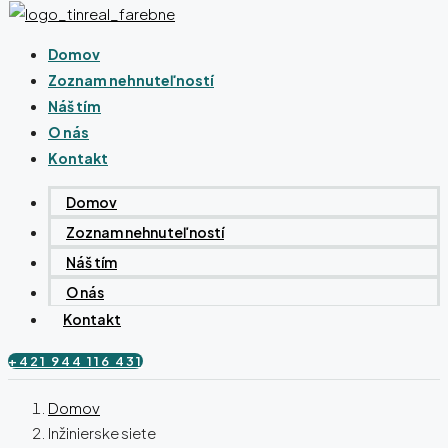
Domov
Zoznam nehnuteľností
Náš tím
O nás
Kontakt
Domov
Zoznam nehnuteľností
Náš tím
O nás
Kontakt
+421 944 116 431
Domov
Inžinierske siete