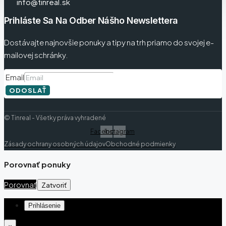
info@tinreal.sk
Prihláste Sa Na Odber Nášho Newslettera
Dostávajte najnovšie ponuky a tipy na trh priamo do svojej e-
mailovej schránky.
Email
ODOSLAŤ
© Tinreal - Všetky práva vyhradené
Facebook
Instagram
Zásady ochrany osobných údajov
Obchodné podmienky
Porovnať ponuky
Porovnať
Zatvoriť
Prihlásenie
×