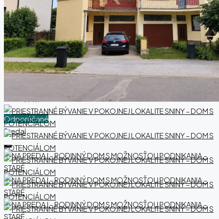
LOKALITE SNINY –
DOM S POTENCIÁLOM
133,000€
Postele:
4
97
m²
Odporúčané
Predaj