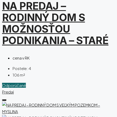
NA PREDAJ –
RODINNÝ DOM S
MOŽNOSŤOU
PODNIKANIA – STARÉ
cena v RK
Postele:
4
106
m²
Odporúčané
Predaj