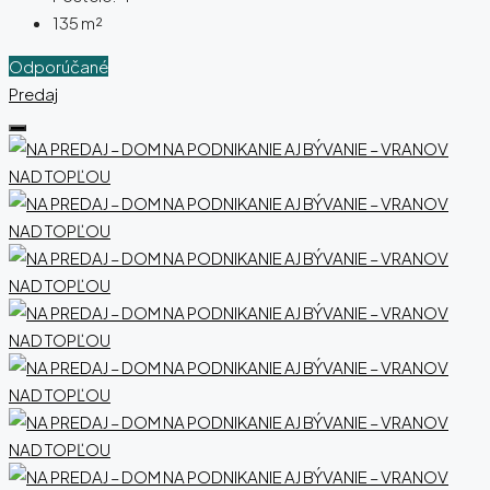
135
m²
Odporúčané
Predaj