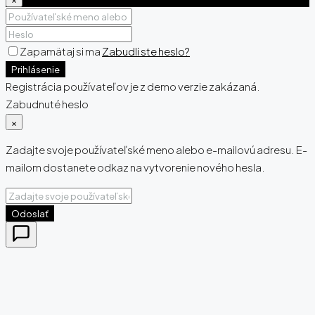
Zapamätaj si ma
Zabudli ste heslo?
Prihlásenie
Registrácia používateľov je z demo verzie zakázaná.
Zabudnuté heslo
×
Zadajte svoje používateľské meno alebo e-mailovú adresu. E-
mailom dostanete odkaz na vytvorenie nového hesla.
Odoslať