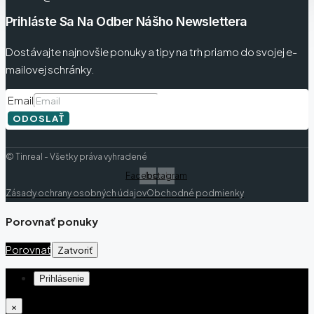
Prihláste Sa Na Odber Nášho Newslettera
Dostávajte najnovšie ponuky a tipy na trh priamo do svojej e-
mailovej schránky.
Email
ODOSLAŤ
© Tinreal - Všetky práva vyhradené
Facebook
Instagram
Zásady ochrany osobných údajov
Obchodné podmienky
Porovnať ponuky
Porovnať
Zatvoriť
Prihlásenie
×