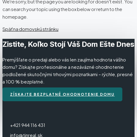
We're sorry, but the page you are looking for doesn't exist. You
can search your topic using the box below or return to the
homepage.
Späť na domovskú stránku
Zistite, Koľko Stojí Váš Dom Ešte Dnes
Premýšľate o predaji alebo vás len zaujíma hodnota vášho
domu? Získajte profesionálne a nezáväzné ohodnotenie
podložené skutočnými trhovými poznatkami – rýchle, presné
a 100 % bezplatné.
ZÍSKAJTE BEZPLATNÉ OHODNOTENIE DOMU
+421 944 116 431
info@tinreal.sk